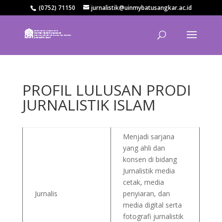
(0752) 71150
jurnalistik@uinmybatusangkar.ac.id
PROFIL LULUSAN PRODI
JURNALISTIK ISLAM
Menjadi sarjana
yang ahli dan
konsen di bidang
Jurnalistik media
cetak, media
Jurnalis
penyiaran, dan
media digital serta
fotografi jurnalistik